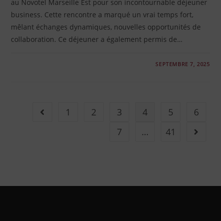
au Novotel Marseille Est pour son incontournable déjeuner
business. Cette rencontre a marqué un vrai temps fort,
mêlant échanges dynamiques, nouvelles opportunités de
collaboration. Ce déjeuner a également permis de…
0 COMMENTAIRE
SEPTEMBRE 7, 2025
1
2
3
4
5
6
Go to the previous page
7
…
41
Aller à 