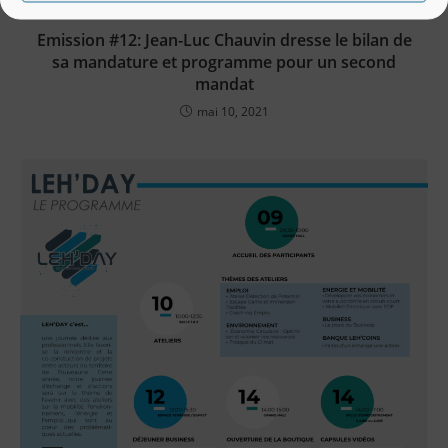
Emission #12: Jean-Luc Chauvin dresse le bilan de
sa mandature et programme pour un second
mandat
mai 10, 2021