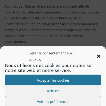
Pour rappel, Master Class est une action mutuelle de
formation/recrutement (
s’appuyant sur une POEc
), qui repose
sur un travail collectif, réunissant
Partenaires
et
Entreprises.
La finalité est de proposer à des demandeurs
d’emploi d’acquérir rapidement les prérequis nécessaires
pour rentrer en emploi dans l’une des entreprises
participantes.
Gérer le consentement aux
cookies
Nous utilisons des cookies pour optimiser
notre site web et notre service.
Accepter les cookies
Crédits Photo : LEHV
Refuser
Voir les préférences
VOUS DEVRIEZ ÉGALEMENT AIMER