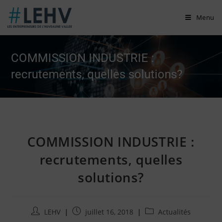
Skip
Menu
to
content
COMMISSION INDUSTRIE :
recrutements, quelles solutions?
COMMISSION INDUSTRIE :
recrutements, quelles
solutions?
Auteur/autrice
Publication
Post
LEHV
juillet 16, 2018
Actualités
de
publiée
category: