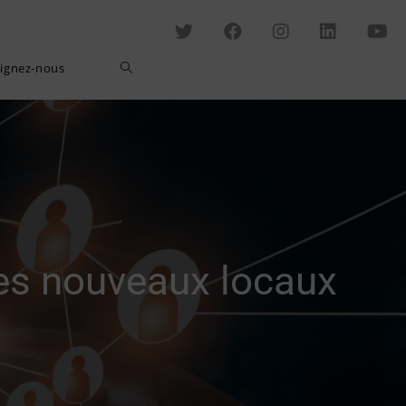
Toggle
oignez-nous
website
search
ses nouveaux locaux