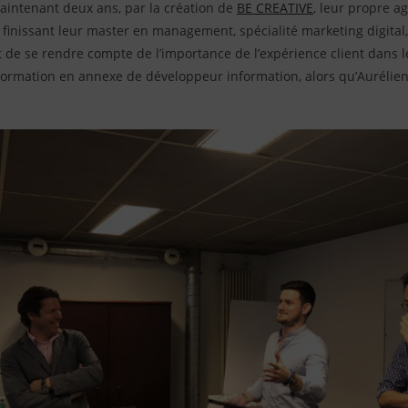
maintenant deux ans, par la création de
BE CREATIVE
, leur propre a
 finissant leur master en management, spécialité marketing digital,
de se rendre compte de l’importance de l’expérience client dans l
formation en annexe de développeur information, alors qu’Aurélien