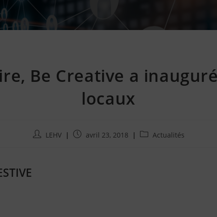
ire, Be Creative a inaugur
locaux
Auteur/autrice
Publication
Post
LEHV
avril 23, 2018
Actualités
de
publiée
category:
la
:
publication
STIVE
: