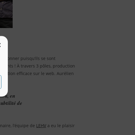
nctionner puisqu’ils se sont
lients ! À travers 3 pôles, production
nication efficace sur le web. Aurélien
ion, en
ubtilité de
enaire, l’équipe de
LEHV
a eu le plaisir