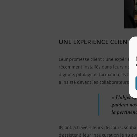
UNE EXPERIENCE CLIENT 
Leur promesse client : une expérience
récemment installés dans leurs nouveau
digitale, pilotage et formation, ils tr
a insisté devant les collaborateurs ven
« L’objecti
guidant nos
la pertinen
Ils ont, à travers leurs discours, souh
d’assister à leur inauguration le 18 avr