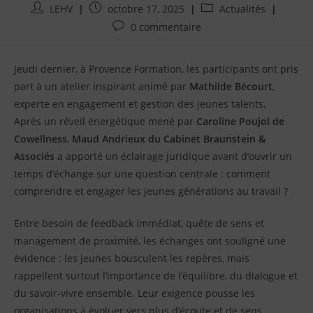
Auteur/autrice
Publication
Post
LEHV
octobre 17, 2025
Actualités
de
publiée
category:
Commentaires
0 commentaire
la
:
de
publication
la
:
Jeudi dernier, à Provence Formation, les participants ont pris
publication
:
part à un atelier inspirant animé par
Mathilde Bécourt
,
experte en engagement et gestion des jeunes talents.
Après un réveil énergétique mené par
Caroline Poujol de
Cowellness
,
Maud Andrieux du Cabinet Braunstein &
Associés
a apporté un éclairage juridique avant d’ouvrir un
temps d’échange sur une question centrale : comment
comprendre et engager les jeunes générations au travail ?
Entre besoin de feedback immédiat, quête de sens et
management de proximité, les échanges ont souligné une
évidence : les jeunes bousculent les repères, mais
rappellent surtout l’importance de l’équilibre, du dialogue et
du savoir-vivre ensemble. Leur exigence pousse les
organisations à évoluer vers plus d’écoute et de sens