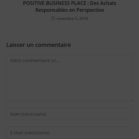
POSITIVE BUSINESS PLACE : Des Achats
Responsables en Perspective
novembre 5, 2018
Laisser un commentaire
Comment
Enter
your
name
Enter
or
your