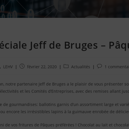
éciale Jeff de Bruges – Pâ
teur/autrice
Publication
Post
Commentaires
LEHV
février 22, 2020
Actualités
1 commentai
e
publiée
category:
de
:
la
casion, notre partenaire Jeff de Bruges a le plaisir de vous présen
blication
publication
:
ectivités et les Comités d’Entreprises, avec des remises allant ju
de gourmandises: ballotins garnis d’un assortiment large et vari
 encore les irrésistibles lapins à la guimauve enrobée de délicieu
rni de vos fritures de Pâques préférées ! Chocolat au lait et chocol