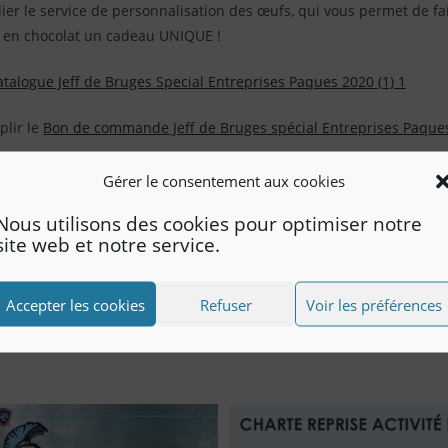
r le service de personnalisation des œufs, qui vous permet de fa
f en chocolat un cadeau UNIQUE !
atalogue Jeff de Bruges Special Entreprises Paques 2020 (1) 1
plir le
Bon de commande Jeff de Bruges spécial Entreprises Paque
Gérer le consentement aux cookies
Nous utilisons des cookies pour optimiser notre
site web et notre service.
ook.fr
Accepter les cookies
Refuser
Voir les préférences