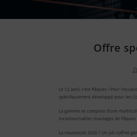
Offre sp
Au
d
la
Le 12 avril, c’est Pâques ! Pour l’oc
pu
:
spécifiquement développé pour les Coll
La gamme se compose d’une multitude 
incontournables moulages de Pâques ou
La nouveauté 2020 ? Un joli coffret ga