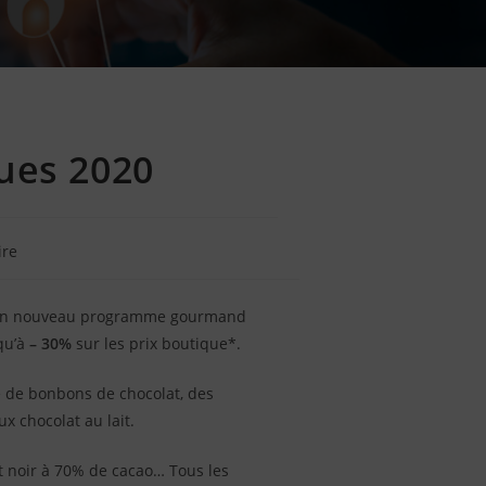
ques 2020
re
ter son nouveau programme gourmand
squ’à
– 30%
sur les prix boutique*.
é de bonbons de chocolat, des
x chocolat au lait.
at noir à 70% de cacao… Tous les