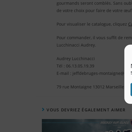
gourmands seront comblés. Sans oublie
de votre choix pour faire de votre œu
Pour visualiser le catalogue, cliquez
C
Pour commander, il vous suffit de rem
Lucchinacci Audrey.
Audrey Lucchinacci
Tél : 06.13.05.19.39
E-mail : jeffdebruges-montaigne@outl
79 rue Montaigne 13012 Marseille
VOUS DEVRIEZ ÉGALEMENT AIMER