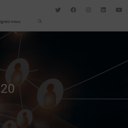
Toggle
oignez-nous
website
search
020