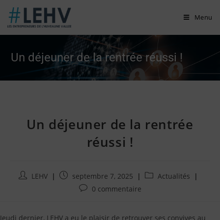
Skip
Menu
to
content
Un déjeuner de la rentrée réussi !
Un déjeuner de la rentrée
réussi !
Auteur/autrice
Publication
Post
LEHV
septembre 7, 2025
Actualités
de
publiée
category:
Commentaires
0 commentaire
la
:
de
publication
la
:
Jeudi dernier, LEHV a eu le plaisir de retrouver ses convives au
publication