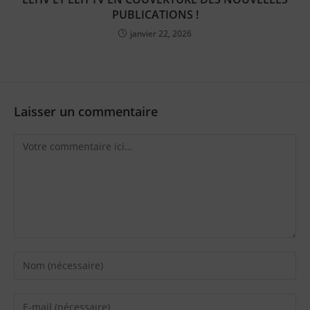
PUBLICATIONS !
janvier 22, 2026
Laisser un commentaire
Comment
Enter
your
name
Enter