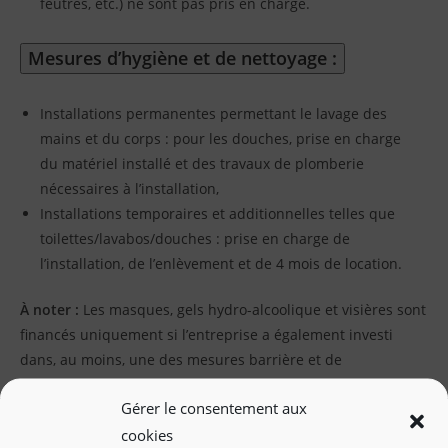
feutres, etc.) ne sont pas pris en charge.
Mesures d’hygiène et de nettoyage :
Installations permanentes permettant le lavage des
mains et du corps : pour les douches, prise en charge
du matériel installé et des travaux de plomberie
nécessaires à l’installation,
Installations temporaires et additionnelles telles que
toilettes/lavabos/douches : prise en charge de
l’installation, de l’enlèvement et de 4 mois de location.
À noter :
Les masques, gels hydro-alcoolique et visières sont
financés uniquement si l’entreprise a également investi
dans, au moins, une des mesures barrière et de
distanciation sociale listée ci-dessus. Les gants et lingettes
Gérer le consentement aux
ne font pas partie du matériel subventionné.
cookies