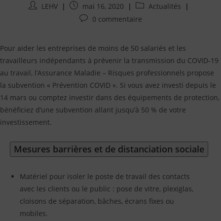
Auteur/autrice
Publication
Post
LEHV
mai 16, 2020
Actualités
de
publiée
category:
Commentaires
0 commentaire
la
:
de
publication
la
:
Pour aider les entreprises de moins de 50 salariés et les
publication
:
travailleurs indépendants à prévenir la transmission du COVID-19
au travail, l’Assurance Maladie – Risques professionnels propose
la subvention « Prévention COVID ». Si vous avez investi depuis le
14 mars ou comptez investir dans des équipements de protection,
bénéficiez d’une subvention allant jusqu’à 50 % de votre
investissement.
Mesures barrières et de distanciation sociale
Matériel pour isoler le poste de travail des contacts
avec les clients ou le public : pose de vitre, plexiglas,
cloisons de séparation, bâches, écrans fixes ou
mobiles.