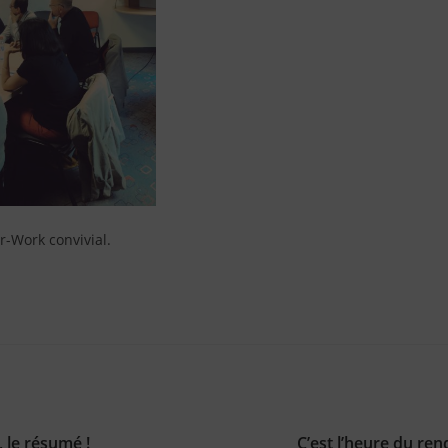
er-Work convivial.
, le résumé !
C’est l’heure du re