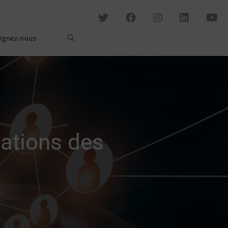
Toggle
oignez-nous
website
search
ations des