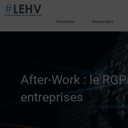
Skip
to
content
Actualités
Nos projets
After-Work : le RG
entreprises