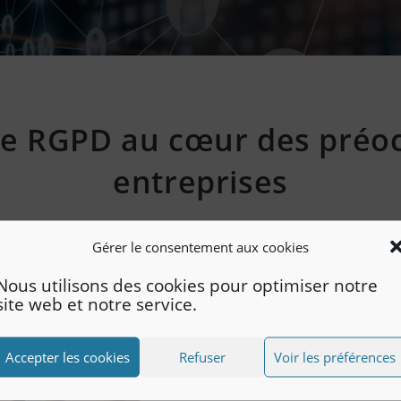
 le RGPD au cœur des préo
entreprises
Gérer le consentement aux cookies
Auteur/autrice
Publication
Post
LEHV
mai 22, 2018
Actualités
de
publiée
category:
Nous utilisons des cookies pour optimiser notre
la
:
site web et notre service.
ier After-Work Commun, dont l’intervenant,
Montmirail Verspiere
publication
:
e le 25 mai 2018.
Accepter les cookies
Refuser
Voir les préférences