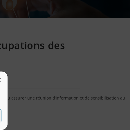
cupations des
n
a pu assurer une réunion d’information et de sensibilisation au