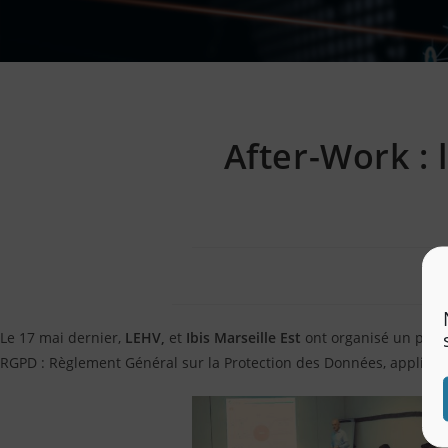
After-Work :
Le 17 mai dernier,
LEHV,
et
Ibis Marseille Est
ont organisé un prem
RGPD : Règlement Général sur la Protection des Données, applicabl