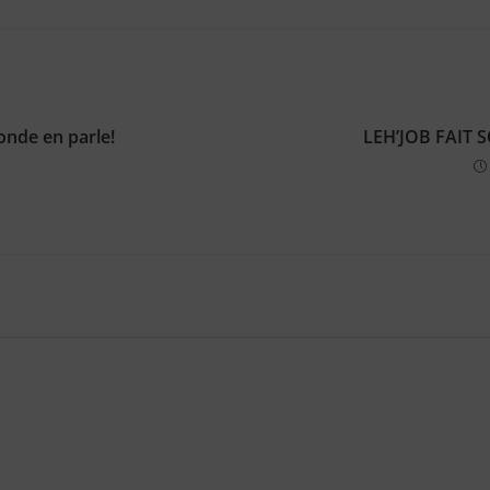
onde en parle!
LEH’JOB FAIT 