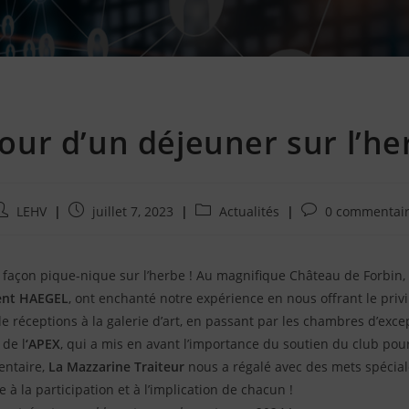
our d’un déjeuner sur l’he
uteur/autrice
Publication
Post
Commentaires
LEHV
juillet 7, 2023
Actualités
0 commentai
e
publiée
category:
de
a
:
la
ublication
publication
 façon pique-nique sur l’herbe ! Au magnifique Château de Forbin,
:
ent HAEGEL
, ont enchanté notre expérience en nous offrant le privi
 de réceptions à la galerie d’art, en passant par les chambres d’exc
 de l
‘APEX
, qui a mis en avant l’importance du soutien du club pou
entaire,
La Mazzarine Traiteur
nous a régalé avec des mets spécia
à la participation et à l’implication de chacun !