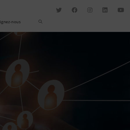
Toggle
oignez-nous
website
search